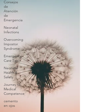
Consejos
de
Atención
de
Emergencia
Neonatal
Infections
Overcoming
Impostor
Syndrome
Emergency
Care Tips
Neonatal
Health &
Safety
Journey to
Medical
Competence
cemento
en ojos