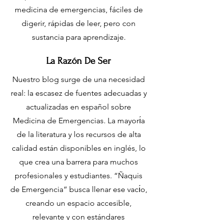
ES
T
.
medicina de emergencias, fáciles de
digerir, rápidas de leer, pero con
M
sustancia para aprendizaje.
La Razón De Ser
E
Nuestro blog surge de una necesidad
real: la escasez de fuentes adecuadas y
D
actualizadas en español sobre
Medicina de Emergencias. La mayorı́a
I
C
de la literatura y los recursos de alta
calidad están disponibles en inglés, lo
que crea una barrera para muchos
profesionales y estudiantes. “Ñaquis
de Emergencia” busca llenar ese vacı́o,
creando un espacio accesible,
relevante y con estándares