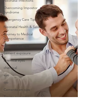
Neonatal Infections
Overcoming Impostor
Syndrome
Emergency Care Tips
Neonatal Health & Safety
Journey to Medical
Competence
cemento en ojos
cement exposure
chemical eyes
chemical
eye
ojo
Cemento en ojos
Torsión testicular
Acute pain