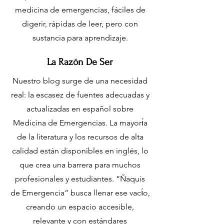
ES
T
.
medicina de emergencias, fáciles de
digerir, rápidas de leer, pero con
M
sustancia para aprendizaje.
La Razón De Ser
E
Nuestro blog surge de una necesidad
real: la escasez de fuentes adecuadas y
D
actualizadas en español sobre
Medicina de Emergencias. La mayorı́a
I
C
de la literatura y los recursos de alta
calidad están disponibles en inglés, lo
que crea una barrera para muchos
profesionales y estudiantes. “Ñaquis
de Emergencia” busca llenar ese vacı́o,
creando un espacio accesible,
relevante y con estándares