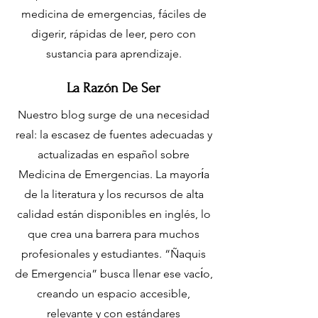
ES
T
.
medicina de emergencias, fáciles de
digerir, rápidas de leer, pero con
M
sustancia para aprendizaje.
La Razón De Ser
E
Nuestro blog surge de una necesidad
real: la escasez de fuentes adecuadas y
D
actualizadas en español sobre
Medicina de Emergencias. La mayorı́a
I
C
de la literatura y los recursos de alta
calidad están disponibles en inglés, lo
que crea una barrera para muchos
profesionales y estudiantes. “Ñaquis
de Emergencia” busca llenar ese vacı́o,
creando un espacio accesible,
relevante y con estándares