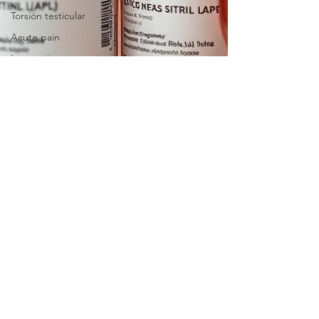
Torsión testicular
Acute pain
Interacciones
farmacológicas
Convulsión
Epilepsia
Administracion
UTI
Infeccion de orina
Urologia
conmocion cerebral
trauma
trauma en cabeza
Match Day
Escuela de Medicina