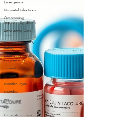
Emergencia
Neonatal Infections
Overcoming
Impostor Syndrome
Emergency Care
Tips
Neonatal Health &
Safety
Journey to Medical
Competence
cemento en ojos
cement exposure
chemical eyes
chemical
eye
ojo
Cemento en ojos