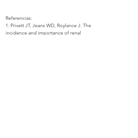
Referencias:
1. Privett JT, Jeans WD, Roylance J. The 
incidence and importance of renal 
duplication. Clin
Radiol. 1976;27(4):521-530. 
doi:10.1016/s0009-9260(76)80124-2
2. Glassberg KI. Renal duplication and 
fusion anomalies. En: Wein AJ, ed. 
Campbell-Walsh
Urology. 11.a ed. Elsevier; 2016:3050–
3060.
Emergency Room Care
emergency medicine
emergencia
Emergencia urológica
Urología
Ultrasonido
Emergency Care Tips
UTI
Infeccion de orina