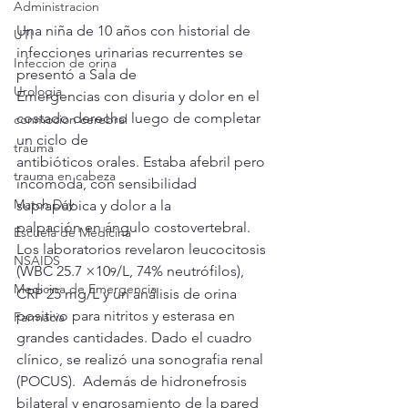
Administracion
Una niña de 10 años con historial de 
UTI
infecciones urinarias recurrentes se 
Infeccion de orina
presentó a Sala de
Urologia
Emergencias con disuria y dolor en el 
costado derecho luego de completar 
conmocion cerebral
un ciclo de
trauma
antibióticos orales. Estaba afebril pero 
trauma en cabeza
incómoda, con sensibilidad 
Match Day
suprapúbica y dolor a la
palpación en ángulo costovertebral. 
Escuela de Medicina
Los laboratorios revelaron leucocitosis 
NSAIDS
(WBC 25.7 ×
10
/L, 74% neutrófilos), 
9
Medicina de Emergencia
CRP 25 mg/L y un análisis de orina 
positivo para nitritos y esterasa en 
Farmacia
grandes cantidades. Dado el cuadro 
clínico, se realizó una sonografia renal 
(POCUS).  Además de hidronefrosis 
bilateral y engrosamiento de la pared 