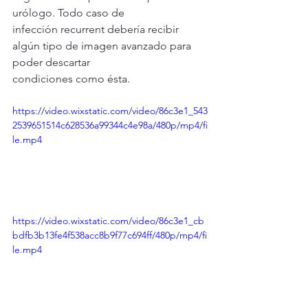
urólogo. Todo caso de
infección recurrent debería recibir 
algún tipo de imagen avanzado para 
poder descartar
condiciones como ésta.
https://video.wixstatic.com/video/86c3e1_543
2539651514c628536a99344c4e98a/480p/mp4/fi
le.mp4
https://video.wixstatic.com/video/86c3e1_cb
bdfb3b13fe4f538acc8b9f77c694ff/480p/mp4/fi
le.mp4