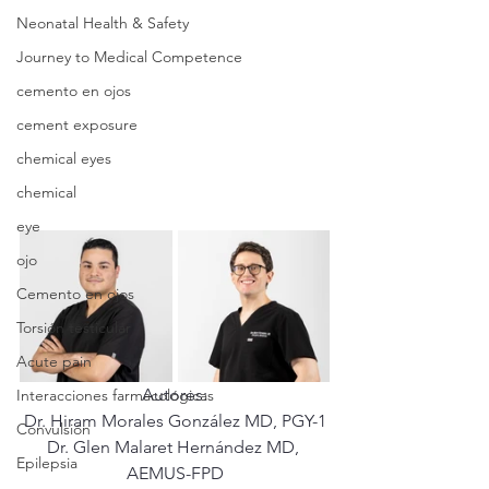
ES
T
.
Neonatal Health & Safety
Journey to Medical Competence
M
cemento en ojos
cement exposure
chemical eyes
E
chemical
D
eye
ojo
I
Cemento en ojos
C
Torsión testicular
Acute pain
Autores:
Interacciones farmacológicas
Dr. Hiram Morales González MD, PGY-1
Convulsión
Dr. Glen Malaret Hernández MD, 
Epilepsia
AEMUS-FPD