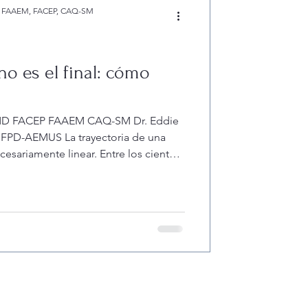
cemento en ojos
MD FAAEM, FACEP, CAQ-SM
no es el final: cómo
conmocion cerebral
, MD FACEP FAAEM CAQ-SM Dr. Eddie
FPD-AEMUS La trayectoria de una
cesariamente linear. Entre los cientos
, solicitudes y las noches sin sueño
ero también nos encontramos con
eguntarnos si estamos en el camino
 tener el éxito que quisiéramos el
o y esfuerzo sin log