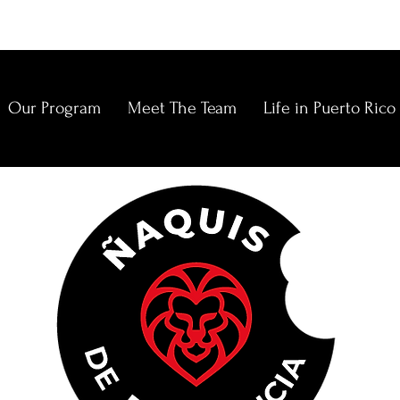
Our Program
Meet The Team
Life in Puerto Rico
E
N
C
C
O