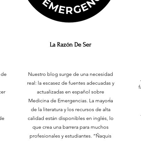
Y
2008
Y
La Razón De Ser
C
 de
Nuestro blog surge de una necesidad
N
real: la escasez de fuentes adecuadas y
f
cer
actualizadas en español sobre
E
Medicina de Emergencias. La mayorı́a
D
de la literatura y los recursos de alta
de
calidad están disponibles en inglés, lo
I
S
que crea una barrera para muchos
profesionales y estudiantes. “Ñaquis