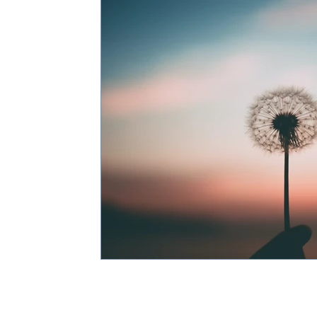
Overcoming Impostor Syndrome
Emergency Care Tips
cement exposure
chemical eyes
chemical
eye
Interacciones farmacológicas
Convulsión
Epilepsia
trauma
trauma en cabeza
Match Day
Escuela d