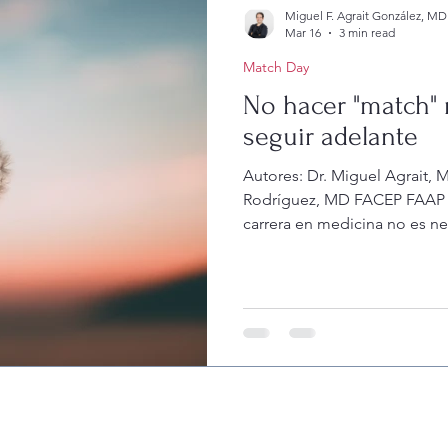
Neonatal Health & Safety
Journey to Medical Competence
Miguel F. Agrait González, 
Mar 16
3 min read
Match Day
ojo
Cemento en ojos
Torsión testicular
Acute pain
No hacer "match" 
seguir adelante
Administracion
UTI
Infeccion de orina
Urologia
Autores: Dr. Miguel Agrait
Rodríguez, MD FACEP FAAP 
carrera en medicina no es ne
e Medicina
NSAIDS
de exámenes, cursos, talleres
hay momentos de triunfo, p
percances que nos hacen pr
correcto. Uno común es el no
día del "Match." Tanto tiemp