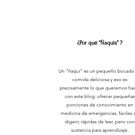
S
T
.
M
¿Por qué “Ñaquis” ?
E
Un “ñaqui” es un pequeño bocado
D
comida deliciosa y eso es
precisamente lo que queremos ha
I
con este blog: ofrecer pequeñas
C
porciones de conocimiento en
E
P
C
O
N
I
medicina de emergencias, fáciles 
N
digerir, rápidas de leer, pero con
sustancia para aprendizaje.