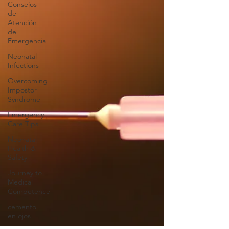
Consejos
de
Atención
de
Emergencia
Neonatal
Infections
Overcoming
Impostor
Syndrome
Emergency
Care Tips
Neonatal
Health &
Safety
Journey to
Medical
Competence
cemento
en ojos