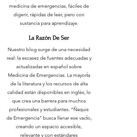
ES
T
.
medicina de emergencias, fáciles de
digerir, rápidas de leer, pero con
M
sustancia para aprendizaje.
La Razón De Ser
E
Nuestro blog surge de una necesidad
real: la escasez de fuentes adecuadas y
D
actualizadas en español sobre
Medicina de Emergencias. La mayorı́a
I
C
de la literatura y los recursos de alta
calidad están disponibles en inglés, lo
que crea una barrera para muchos
profesionales y estudiantes. “Ñaquis
de Emergencia” busca llenar ese vacı́o,
creando un espacio accesible,
relevante y con estándares